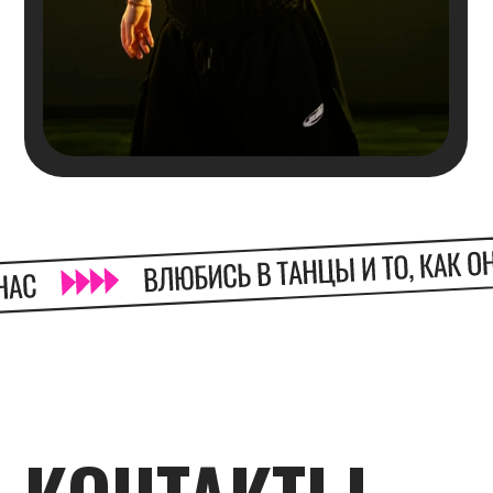
Телефон
8 (812) 223-50-17
Для предложений о сотрудничестве
S17DANCE@YANDEX.RU
Мессенджеры
ЧАТ С МЕНЕДЖЕРОМ В TELEGRAM
ВКОНТАКТЕ
TELEGRAM-КАНАЛ
КАНАЛ MAX
ЧАТ С МЕНЕДЖЕРОМ В MAX
Адрес
КОНЮШЕННАЯ ПЛОЩАДЬ, 2В
(М. НЕВСКИЙ ПРОСПЕКТ)
САНКТ-ПЕТЕРБУРГ