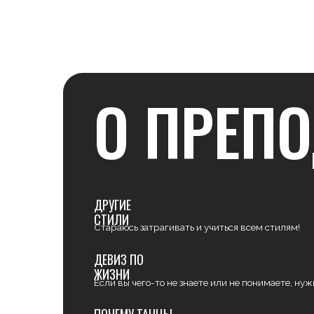
О ПРЕПОД
ДРУГИЕ
СТИЛИ
Стараюсь затрагивать и учиться всем стилям!
ДЕВИЗ ПО
ЖИЗНИ
Если вы чего-то не знаете или не понимаете, нужно лишь
ПОЧЕМУ ТАНЦЫ
Для меня, один из самых прекрасных языков общения ме
Приятно осознавать, понимать, передавать, это удивител
хореографии людям!
СОВЕТ НАЧИНАЮЩЕМУ