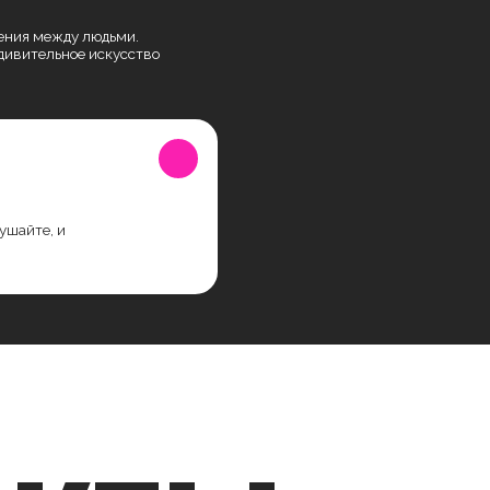
и
КТЫ
S17