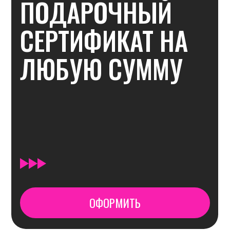
КОНТАКТЫ
S17
Телефон
8 (812) 223-50-17
Для предложений о сотрудничестве
S17DANCE@YANDEX.RU
Мессенджеры
ЧАТ С МЕНЕДЖЕРОМ В TELEGRAM
ВКОНТАКТЕ
TELEGRAM-КАНАЛ
КАНАЛ MAX
ЧАТ С МЕНЕДЖЕРОМ В MAX
Адрес