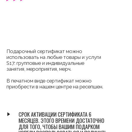
использовать на любые товары и услуги
S17: групповые и индивидуальные
занятия, мероприятия, мерч.
В печатном виде сертификат можно
приобрести в нашем центре на ресепшен.
СРОК АКТИВАЦИИ СЕРТИФИКАТА 6
МЕСЯЦЕВ. ЭТОГО ВРЕМЕНИ ДОСТАТОЧНО
ДЛЯ ТОГО, ЧТОБЫ ВАШИМ ПОДАРКОМ
УСПЕЛИ ВОСПОЛЬЗОВАТЬСЯ И ПОЛУЧИТЬ
ЯРКИЕ ВПЕЧАТЛЕНИЯ!
ВОЗМОЖНОСТЬ ОТПРАВИТЬ СЕБЕ
ИЛИ СРАЗУ ЗАПЛАНИРОВАТЬ
ОТПРАВКУ ПОЛУЧАТЕЛЮ ПО ДАТЕ
И ВРЕМЕНИ НА ТЕЛЕФОН ИЛИ
ПОЧТУ
НЕСКОЛЬКО ДИЗАЙНОВ СЕРТИФИКАТОВ
НА ВАШ ВЫБОР