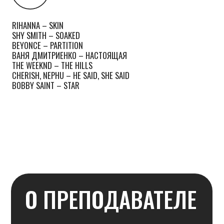
ДЕВИЗ ПО ЖИЗНИ
Все, что ни делается, – все к лучшему!
ПОЧЕМУ ТАНЦЫ
Я люблю танцевать и хочу, чтобы люди,
приходящие ко мне так же влюблялись в танцы.
СОВЕТ НАЧИНАЮЩЕМУ ТАНЦОРУ
Не бойтесь начать танцевать. Танец открыт для
всех –неважно, сколько вам лет, важно, что вы
готовы пробовать.