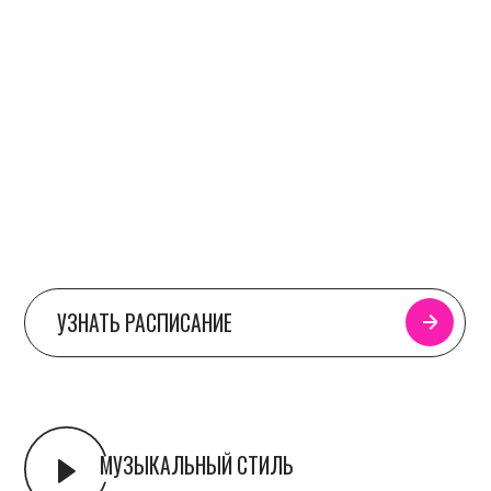
МУЗЫКАЛЬНЫЙ СТИЛЬ
RIHANNA – SKIN
SHY SMITH – SOAKED
BEYONCE – PARTITION
ВАНЯ ДМИТРИЕНКО – НАСТОЯЩАЯ
THE WEEKND – THE HILLS
CHERISH, NEPHU – HE SAID, SHE SAID
BOBBY SAINT – STAR
О ПРЕПОДАВАТЕЛЕ
ДРУГИЕ СТИЛИ
Хип-Хоп, Хай Хилс