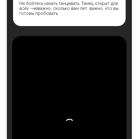
Телефон
8 (812) 223-50-17
Для предложений о сотрудничестве
S17DANCE@YANDEX.RU
Мессенджеры
ЧАТ С МЕНЕДЖЕРОМ В TELEGRAM
ВКОНТАКТЕ
TELEGRAM-КАНАЛ
КАНАЛ MAX
Адрес
КОНЮШЕННАЯ ПЛОЩАДЬ, 2В
(М. НЕВСКИЙ ПРОСПЕКТ)
САНКТ-ПЕТЕРБУРГ