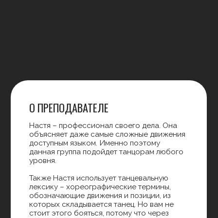
О ПРЕПОДАВАТЕЛЕ
Занятия с Матвеем – это осознанное
погружение в Контемпорари. В работе он
делает акцент на современную базу
направления, музыкальность,
импровизацию и телесную осознанность.
«Для меня Контемпорари – не про
идеальную форму, а про честное
движение и связь с музыкой», – говорит
преподаватель. На занятиях он учит
слышать музыку и соединять ее с телом,
поэтому плейлисты подбирает специально
для развития музыкальности.
Уроки проходят бодро и живо: Матвей
всегда идет навстречу ученикам. По
общему желанию в занятия могут