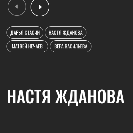
пропадёт страх выполнять элементы на
полу, которые раньше казались
непосильными.
Одну хореографию ребята осваивают
несколько тренировок, что позволяет
отработать все движения максимально
точно.
НАЧИНАЮЩИЙ УРОВЕНЬ
19:00 - вторник и четверг
ПАРТЕРНАЯ ТЕХНИКА
18:00 - суббота
ДАРЬЯ СТАСИЙ
НАСТЯ ЖДАНОВА
МАТВЕЙ НЕЧАЕВ
ВЕРА ВАСИЛЬЕВА