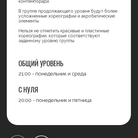
О ПРЕПОДАВАТЕЛЕ
Настя – профессионал своего дела. Она
объясняет даже самые сложные движения
доступным языком. Именно поэтому
данная группа подойдет танцорам любого
уровня.
Также Настя использует танцевальную
лексику – хореографические термины,
обозначающие движения и позиции, из
которых складывается танец. Но вам не
стоит этого бояться, потому что через
пару занятий вы сами заговорите на языке
контемпорари.
Помимо этого, Настя научит вас дружить с
партером. После ее уроков у вас точно