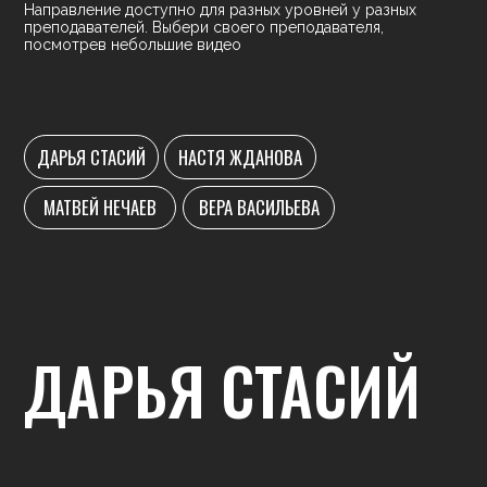
О ПРЕПОДАВАТЕЛЕ
Даша отзывчивый и дружелюбный
преподаватель – всегда готова помочь и
ответить на любые вопросы. От нее стоит
ожидать четкие и понятные объяснения
движений и нацеленность на результат.
На занятиях для начинающих Даша дает
несложные хореографии, небольшие рутинки на
развитие координации, ориентирование в
пространстве, работу с полом, а также технику