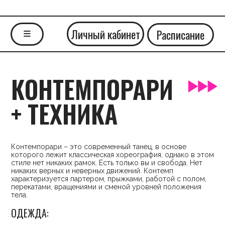
Личный кабинет
Расписание
≡
КОНТЕМПОРАРИ
+ ТЕХНИКА
Контемпорари – это современный танец, в основе
которого лежит классическая хореография, однако в этом
стиле нет никаких рамок. Есть только вы и свобода. Нет
никаких верных и неверных движений. Контемп
характеризуется партером, прыжками, работой с полом,
перекатами, вращениями и сменой уровней положения
тела.
ОДЕЖДА:
лучше надевать что-то закрывающее колени и плечи.
Танцевать будет удобно босиком или в носках. Не
лишними будут наколенники.