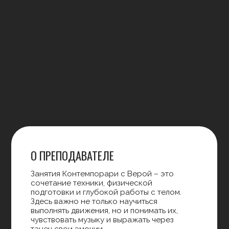
КАРЬЕРА В S17 DANCE
ПРАВИЛА ЦЕНТРА
ДОГОВОР ОФЕРТЫ
РЕКВИЗИТЫ
ПОЛИТИКА КОНФИДЕНЦИАЛЬНОСТИ
ВКОНТАКТЕ
КАНАЛ MAX
Результаты специальной оценки условий труда
Дизайн сайта - anfalova.art
© 2014 Танцевальный центр S17. Все права защищены